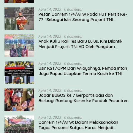
April 14, 2023
0 Komentar
Pesan Danrem 174/ATW Pada HUT Persit Ke-
77 “Sebagai Istri Seorang Prajurit TNI
Diharuskan Mampu Mengemban Peran Multi
Ganda”
April 14, 2023
0 Komentar
Anak Kuli 3 Kali Tes Baru Lulus, Kini Dilantik
Menjadi Prajurit TNI AD Oleh Pangdam
V/Brawijaya
April 14, 2023
0 Komentar
Usir KST/OPM Dari Wilayahnya, Pemda Intan
Jaya Papua Ucapkan Terima Kasih ke TNI
April 14, 2023
0 Komentar
Jabar BUBOS ke 7 Berpartisipasi dan
Berbagi Rantang Keren ke Pondok Pesantren
April 12, 2023
0 Komentar
Danrem 174/ATW: Dalam Melaksanakan
Tugas Personel Satgas Harus Menjadi