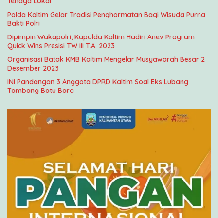
Tenaga Lokal
Polda Kaltim Gelar Tradisi Penghormatan Bagi Wisuda Purna
Bakti Polri
Dipimpin Wakapolri, Kapolda Kaltim Hadiri Anev Program
Quick Wins Presisi TW III T.A. 2023
Organisasi Batak KMB Kaltim Mengelar Musyawarah Besar 2
Desember 2023
INI Pandangan 3 Anggota DPRD Kaltim Soal Eks Lubang
Tambang Batu Bara