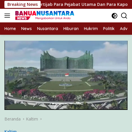
Langsung
in Sertijab Para Pejabat Utama Dan Para Kapolres Jajaran
Breaking News
ke
konten
Home
News
Nusantara
Hiburan
Hukrim
Politik
Advert
Beranda
Kaltim
Kaltim