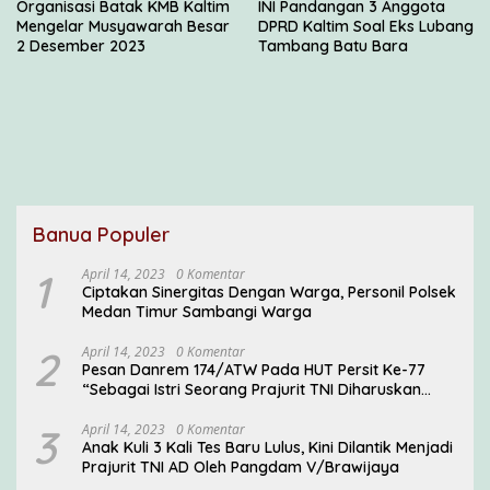
Organisasi Batak KMB Kaltim
INI Pandangan 3 Anggota
Mengelar Musyawarah Besar
DPRD Kaltim Soal Eks Lubang
2 Desember 2023
Tambang Batu Bara
Banua Populer
1
April 14, 2023
0 Komentar
Ciptakan Sinergitas Dengan Warga, Personil Polsek
Medan Timur Sambangi Warga
2
April 14, 2023
0 Komentar
Pesan Danrem 174/ATW Pada HUT Persit Ke-77
“Sebagai Istri Seorang Prajurit TNI Diharuskan
Mampu Mengemban Peran Multi Ganda”
3
April 14, 2023
0 Komentar
Anak Kuli 3 Kali Tes Baru Lulus, Kini Dilantik Menjadi
Prajurit TNI AD Oleh Pangdam V/Brawijaya