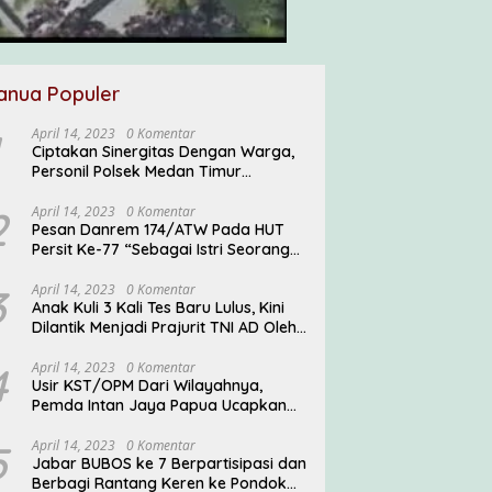
anua Populer
April 14, 2023
0 Komentar
Ciptakan Sinergitas Dengan Warga,
Personil Polsek Medan Timur
Sambangi Warga
2
April 14, 2023
0 Komentar
Pesan Danrem 174/ATW Pada HUT
Persit Ke-77 “Sebagai Istri Seorang
Prajurit TNI Diharuskan Mampu
Mengemban Peran Multi Ganda”
3
April 14, 2023
0 Komentar
Anak Kuli 3 Kali Tes Baru Lulus, Kini
Dilantik Menjadi Prajurit TNI AD Oleh
Pangdam V/Brawijaya
4
April 14, 2023
0 Komentar
Usir KST/OPM Dari Wilayahnya,
Pemda Intan Jaya Papua Ucapkan
Terima Kasih ke TNI
5
April 14, 2023
0 Komentar
Jabar BUBOS ke 7 Berpartisipasi dan
Berbagi Rantang Keren ke Pondok