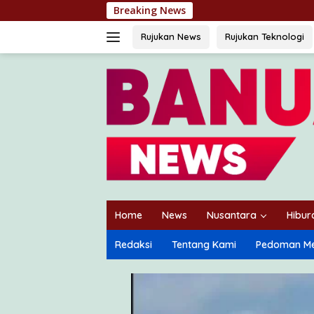
Langsung
Breaking News
Rotasi Jabata
ke
konten
Rujukan News
Rujukan Teknologi
Home
News
Nusantara
Hibur
Redaksi
Tentang Kami
Pedoman Me