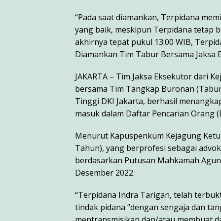
“Pada saat diamankan, Terpidana memi
yang baik, meskipun Terpidana tetap
akhirnya tepat pukul 13:00 WIB, Terpi
Diamankan Tim Tabur Bersama Jaksa Ek
JAKARTA – Tim Jaksa Eksekutor dari Kej
bersama Tim Tangkap Buronan (Tabur
Tinggi DKI Jakarta, berhasil menangk
masuk dalam Daftar Pencarian Orang (
Menurut Kapuspenkum Kejagung Ketut 
Tahun), yang berprofesi sebagai advok
berdasarkan Putusan Mahkamah Agung 
Desember 2022.
“Terpidana Indra Tarigan, telah terbu
tindak pidana “dengan sengaja dan tan
mentransmisikan dan/atau membuat dap