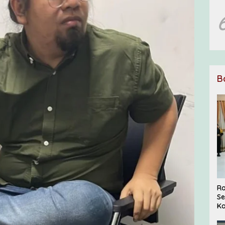
B
Ro
Se
Ka