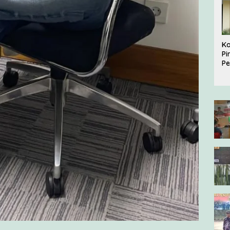
Ka
Pi
P
2