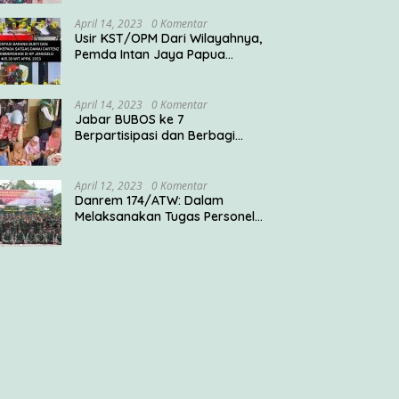
April 14, 2023
0 Komentar
Usir KST/OPM Dari Wilayahnya,
Pemda Intan Jaya Papua
Ucapkan Terima Kasih ke TNI
April 14, 2023
0 Komentar
Jabar BUBOS ke 7
Berpartisipasi dan Berbagi
Rantang Keren ke Pondok
Pesantren
April 12, 2023
0 Komentar
Danrem 174/ATW: Dalam
Melaksanakan Tugas Personel
Satgas Harus Menjadi Prajurit
Anim Ti Waninggap