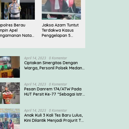
polres Berau
Jaksa Azam Tuntut
mpin Apel
Terdakwa Kasus
engamanan Natal
Penggelapan 5
023
Tahun Penjara di PN
Jakarta Barat
April 14, 2023
0 Komentar
Ciptakan Sinergitas Dengan
Warga, Personil Polsek Medan
Timur Sambangi Warga
April 14, 2023
0 Komentar
Pesan Danrem 174/ATW Pada
HUT Persit Ke-77 “Sebagai Istri
Seorang Prajurit TNI
Diharuskan Mampu
Mengemban Peran Multi
April 14, 2023
0 Komentar
Ganda”
Anak Kuli 3 Kali Tes Baru Lulus,
Kini Dilantik Menjadi Prajurit TNI
AD Oleh Pangdam V/Brawijaya