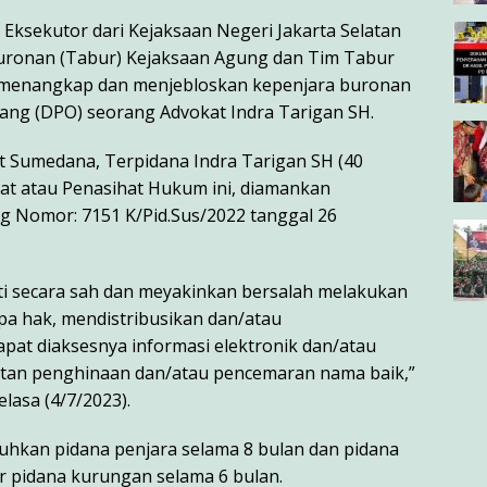
 Eksekutor dari Kejaksaan Negeri Jakarta Selatan
Buronan (Tabur) Kejaksaan Agung dan Tim Tabur
il menangkap dan menjebloskan kepenjara buronan
ang (DPO) seorang Advokat Indra Tarigan SH.
Sumedana, Terpidana Indra Tarigan SH (40
at atau Penasihat Hukum ini, diamankan
Nomor: 7151 K/Pid.Sus/2022 tanggal 26
kti secara sah dan meyakinkan bersalah melakukan
pa hak, mendistribusikan dan/atau
at diaksesnya informasi elektronik dan/atau
atan penghinaan dan/atau pencemaran nama baik,”
lasa (4/7/2023).
uhkan pidana penjara selama 8 bulan dan pidana
r pidana kurungan selama 6 bulan.