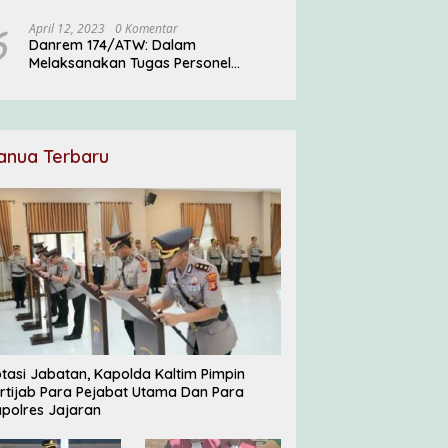
Pesantren
6
April 12, 2023
0 Komentar
Danrem 174/ATW: Dalam
Melaksanakan Tugas Personel
Satgas Harus Menjadi Prajurit Anim
Ti Waninggap
anua Terbaru
tasi Jabatan, Kapolda Kaltim Pimpin
rtijab Para Pejabat Utama Dan Para
polres Jajaran