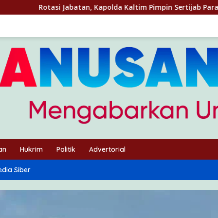
n, Kapolda Kaltim Pimpin Sertijab Para Pejabat Utama Dan Para
an
Hukrim
Politik
Advertorial
dia Siber