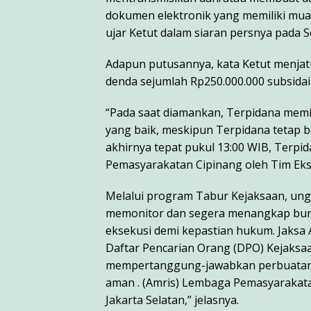
dokumen elektronik yang memiliki mu
ujar Ketut dalam siaran persnya pada Se
Adapun putusannya, kata Ketut menjat
denda sejumlah Rp250.000.000 subsidai
“Pada saat diamankan, Terpidana memi
yang baik, meskipun Terpidana tetap
akhirnya tepat pukul 13:00 WIB, Terp
Pemasyarakatan Cipinang oleh Tim Ekse
Melalui program Tabur Kejaksaan, ung
memonitor dan segera menangkap buro
eksekusi demi kepastian hukum. Jaks
Daftar Pencarian Orang (DPO) Kejaksaa
mempertanggung-jawabkan perbuatann
aman . (Amris) Lembaga Pemasyarakata
Jakarta Selatan,” jelasnya.