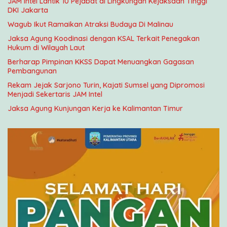
JAM Intel Lantik 10 Pejabat di Lingkungan Kejaksaan Tinggi
DKI Jakarta
Wagub Ikut Ramaikan Atraksi Budaya Di Malinau
Jaksa Agung Koodinasi dengan KSAL Terkait Penegakan
Hukum di Wilayah Laut
Berharap Pimpinan KKSS Dapat Menuangkan Gagasan
Pembangunan
Rekam Jejak Sarjono Turin, Kajati Sumsel yang Dipromosi
Menjadi Sekertaris JAM Intel
Jaksa Agung Kunjungan Kerja ke Kalimantan Timur