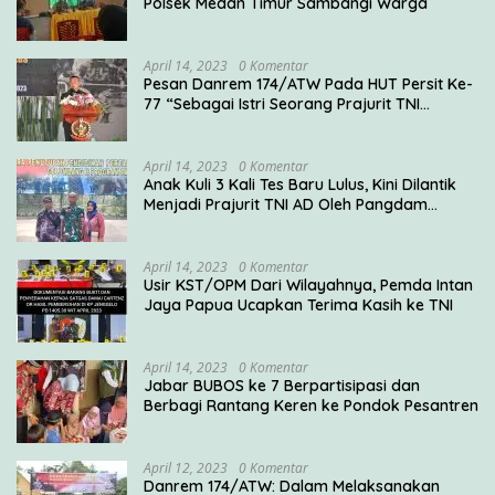
Polsek Medan Timur Sambangi Warga
April 14, 2023
0 Komentar
Pesan Danrem 174/ATW Pada HUT Persit Ke-
77 “Sebagai Istri Seorang Prajurit TNI
Diharuskan Mampu Mengemban Peran Multi
Ganda”
April 14, 2023
0 Komentar
Anak Kuli 3 Kali Tes Baru Lulus, Kini Dilantik
Menjadi Prajurit TNI AD Oleh Pangdam
V/Brawijaya
April 14, 2023
0 Komentar
Usir KST/OPM Dari Wilayahnya, Pemda Intan
Jaya Papua Ucapkan Terima Kasih ke TNI
April 14, 2023
0 Komentar
Jabar BUBOS ke 7 Berpartisipasi dan
Berbagi Rantang Keren ke Pondok Pesantren
April 12, 2023
0 Komentar
Danrem 174/ATW: Dalam Melaksanakan