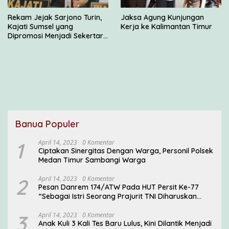
Rekam Jejak Sarjono Turin,
Jaksa Agung Kunjungan
Kajati Sumsel yang
Kerja ke Kalimantan Timur
Dipromosi Menjadi Sekertaris
JAM Intel
Banua Populer
1
April 14, 2023
0 Komentar
Ciptakan Sinergitas Dengan Warga, Personil Polsek
Medan Timur Sambangi Warga
2
April 14, 2023
0 Komentar
Pesan Danrem 174/ATW Pada HUT Persit Ke-77
“Sebagai Istri Seorang Prajurit TNI Diharuskan
Mampu Mengemban Peran Multi Ganda”
3
April 14, 2023
0 Komentar
Anak Kuli 3 Kali Tes Baru Lulus, Kini Dilantik Menjadi