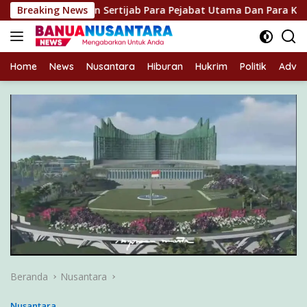
Langsung
 Pimpin Sertijab Para Pejabat Utama Dan Para Kapolres Jajaran
Breaking News
ke
konten
Home
News
Nusantara
Hiburan
Hukrim
Politik
Advert
Beranda
Nusantara
Nusantara