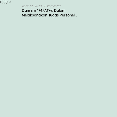
April 12, 2023
0 Komentar
Danrem 174/ATW: Dalam
Melaksanakan Tugas Personel
Satgas Harus Menjadi Prajurit
Anim Ti Waninggap