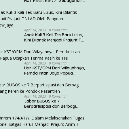
HUT Persit Ke-77 “Sebagai Istri
Seorang Prajurit TNI
Diharuskan Mampu
Mengemban Peran Multi
Ganda”
April 14, 2023
0 Komentar
Anak Kuli 3 Kali Tes Baru Lulus,
Kini Dilantik Menjadi Prajurit TNI
AD Oleh Pangdam V/Brawijaya
April 14, 2023
0 Komentar
Usir KST/OPM Dari Wilayahnya,
Pemda Intan Jaya Papua
Ucapkan Terima Kasih ke TNI
April 14, 2023
0 Komentar
Jabar BUBOS ke 7
Berpartisipasi dan Berbagi
Rantang Keren ke Pondok
Pesantren