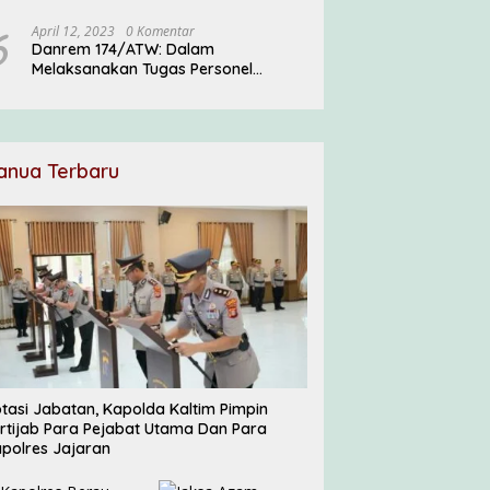
Pesantren
6
April 12, 2023
0 Komentar
Danrem 174/ATW: Dalam
Melaksanakan Tugas Personel
Satgas Harus Menjadi Prajurit Anim
Ti Waninggap
anua Terbaru
tasi Jabatan, Kapolda Kaltim Pimpin
rtijab Para Pejabat Utama Dan Para
polres Jajaran