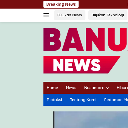
Langsung
Breaking News
Rotasi Jabatan, Kapolda Ka
ke
konten
Rujukan News
Rujukan Teknologi
Home
News
Nusantara
Hibur
Redaksi
Tentang Kami
Pedoman Me