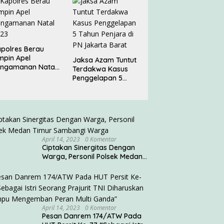
polres Berau
mpin Apel
Jaksa Azam Tuntut
engamanan Natal
Terdakwa Kasus
023
Penggelapan 5
Tahun Penjara di PN
Jakarta Barat
April 14, 2023
0 Komentar
Ciptakan Sinergitas Dengan
Warga, Personil Polsek Medan
Timur Sambangi Warga
April 14, 2023
0 Komentar
Pesan Danrem 174/ATW Pada