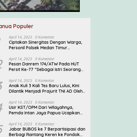
anua Populer
April 14, 2023
0 Komentar
Ciptakan Sinergitas Dengan Warga,
Personil Polsek Medan Timur
Sambangi Warga
2
April 14, 2023
0 Komentar
Pesan Danrem 174/ATW Pada HUT
Persit Ke-77 “Sebagai Istri Seorang
Prajurit TNI Diharuskan Mampu
Mengemban Peran Multi Ganda”
3
April 14, 2023
0 Komentar
Anak Kuli 3 Kali Tes Baru Lulus, Kini
Dilantik Menjadi Prajurit TNI AD Oleh
Pangdam V/Brawijaya
4
April 14, 2023
0 Komentar
Usir KST/OPM Dari Wilayahnya,
Pemda Intan Jaya Papua Ucapkan
Terima Kasih ke TNI
5
April 14, 2023
0 Komentar
Jabar BUBOS ke 7 Berpartisipasi dan
Berbagi Rantang Keren ke Pondok