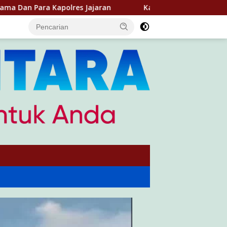
aran
Kapolres Berau Pimpin Apel Pengamanan Natal 20