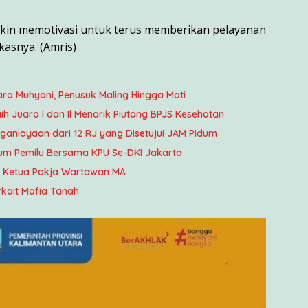
makin memotivasi untuk terus memberikan pelayanan
asnya. (Amris)
ara Muhyani, Penusuk Maling Hingga Mati
ih Juara l dan Il Menarik Piutang BPJS Kesehatan
enganiayaan dari 12 RJ yang Disetujui JAM Pidum
um Pemilu Bersama KPU Se-DKI Jakarta
di Ketua Pokja Wartawan MA
rkait Mafia Tanah