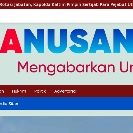
ltim Pimpin Sertijab Para Pejabat Utama Dan Para Kapolres Jaj
an
Hukrim
Politik
Advertorial
dia Siber