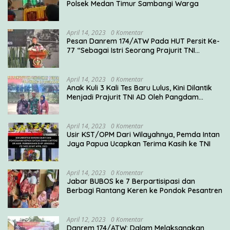
Polsek Medan Timur Sambangi Warga
April 14, 2023
0 Komentar
Pesan Danrem 174/ATW Pada HUT Persit Ke-
77 “Sebagai Istri Seorang Prajurit TNI
Diharuskan Mampu Mengemban Peran Multi
Ganda”
April 14, 2023
0 Komentar
Anak Kuli 3 Kali Tes Baru Lulus, Kini Dilantik
Menjadi Prajurit TNI AD Oleh Pangdam
V/Brawijaya
April 14, 2023
0 Komentar
Usir KST/OPM Dari Wilayahnya, Pemda Intan
Jaya Papua Ucapkan Terima Kasih ke TNI
April 14, 2023
0 Komentar
Jabar BUBOS ke 7 Berpartisipasi dan
Berbagi Rantang Keren ke Pondok Pesantren
April 12, 2023
0 Komentar
Danrem 174/ATW: Dalam Melaksanakan