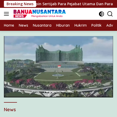
Langsung
da Kaltim Pimpin Sertijab Para Pejabat Utama Dan Para Kapolre
Breaking News
ke
konten
Home
News
Nusantara
Hiburan
Hukrim
Politik
Advert
News