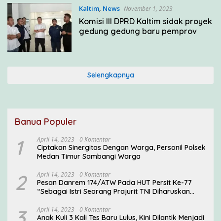
Kaltim
,
News
November 1, 2023
Komisi III DPRD Kaltim sidak proyek
gedung gedung baru pemprov
Selengkapnya
Banua Populer
1
April 14, 2023
0 Komentar
Ciptakan Sinergitas Dengan Warga, Personil Polsek
Medan Timur Sambangi Warga
2
April 14, 2023
0 Komentar
Pesan Danrem 174/ATW Pada HUT Persit Ke-77
“Sebagai Istri Seorang Prajurit TNI Diharuskan
Mampu Mengemban Peran Multi Ganda”
3
April 14, 2023
0 Komentar
Anak Kuli 3 Kali Tes Baru Lulus, Kini Dilantik Menjadi