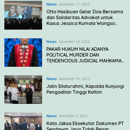
News
November 11, 2023
Otto Hasibuan Gelar Doa Bersama
dan Solidaritas Advokat untuk
Kasus Jessica Kumala Wongso
Sebelum Ajukan PK
News
November 10, 2023
PAKAR HUKUM NILAI ADANYA
POLITICAL MURDER DAN
TENDENCIOUS JUDICIAL MAHKAMAH
KONSTITUSI
News
November 10, 2023
Jalin Silaturahmi, Kapolda Kunjungi
Pengadilan Tinggi Kaltim
News
November 8, 2023
Kata Jaksa Eksekutor Dokumen PT
Sendawar Jaya Tidak Benar