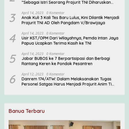
“Sebagai Istri Seorang Prajurit TNI Diharuskan
Mampu Mengemban Peran Multi Ganda”
3
April 14, 2023
0 Komentar
Anak Kuli 3 Kali Tes Baru Lulus, Kini Dilantik Menjadi
Prajurit TNI AD Oleh Pangdam V/Brawijaya
4
April 14, 2023
0 Komentar
Usir KST/OPM Dari Wilayahnya, Pemda Intan Jaya
Papua Ucapkan Terima Kasih ke TNI
5
April 14, 2023
0 Komentar
Jabar BUBOS ke 7 Berpartisipasi dan Berbagi
Rantang Keren ke Pondok Pesantren
6
April 12, 2023
0 Komentar
Danrem 174/ATW: Dalam Melaksanakan Tugas
Personel Satgas Harus Menjadi Prajurit Anim Ti
Waninggap
Banua Terbaru