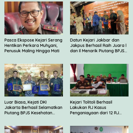
Pasca Ekspose Kejari Serang
Datun Kejari Jakbar dan
Hentikan Perkara Muhyani,
Jakpus Berhasil Raih Juara l
Penusuk Maling Hingga Mati
dan Il Menarik Piutang BPJS
Kesehatan
Luar Biasa, Kejati DKI
Kejari Tolitoli Berhasil
Jakarta Berhasil Selamatkan
Lakukan RJ Kasus
Piutang BPJS Kesehatan
Penganiayaan dari 12 RJ
Sebesar Rp 2,5 Miliar
yang Disetujui JAM Pidum