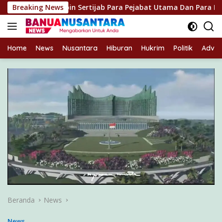
Langsung
m Pimpin Sertijab Para Pejabat Utama Dan Para Kapolres Jajara
Breaking News
ke
konten
Home
News
Nusantara
Hiburan
Hukrim
Politik
Advert
Beranda
News
News