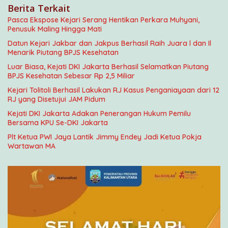
Berita Terkait
Pasca Ekspose Kejari Serang Hentikan Perkara Muhyani,
Penusuk Maling Hingga Mati
Datun Kejari Jakbar dan Jakpus Berhasil Raih Juara l dan Il
Menarik Piutang BPJS Kesehatan
Luar Biasa, Kejati DKI Jakarta Berhasil Selamatkan Piutang
BPJS Kesehatan Sebesar Rp 2,5 Miliar
Kejari Tolitoli Berhasil Lakukan RJ Kasus Penganiayaan dari 12
RJ yang Disetujui JAM Pidum
Kejati DKI Jakarta Adakan Penerangan Hukum Pemilu
Bersama KPU Se-DKI Jakarta
Plt Ketua PWI Jaya Lantik Jimmy Endey Jadi Ketua Pokja
Wartawan MA