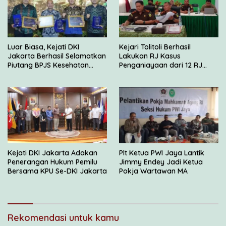
Luar Biasa, Kejati DKI
Kejari Tolitoli Berhasil
Jakarta Berhasil Selamatkan
Lakukan RJ Kasus
Piutang BPJS Kesehatan
Penganiayaan dari 12 RJ
Sebesar Rp 2,5 Miliar
yang Disetujui JAM Pidum
Kejati DKI Jakarta Adakan
Plt Ketua PWI Jaya Lantik
Penerangan Hukum Pemilu
Jimmy Endey Jadi Ketua
Bersama KPU Se-DKI Jakarta
Pokja Wartawan MA
Rekomendasi untuk kamu