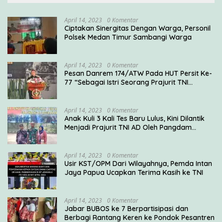
April 14, 2023
0 Komentar
Ciptakan Sinergitas Dengan Warga, Personil
Polsek Medan Timur Sambangi Warga
April 14, 2023
0 Komentar
Pesan Danrem 174/ATW Pada HUT Persit Ke-
77 “Sebagai Istri Seorang Prajurit TNI
Diharuskan Mampu Mengemban Peran Multi
Ganda”
April 14, 2023
0 Komentar
Anak Kuli 3 Kali Tes Baru Lulus, Kini Dilantik
Menjadi Prajurit TNI AD Oleh Pangdam
V/Brawijaya
April 14, 2023
0 Komentar
Usir KST/OPM Dari Wilayahnya, Pemda Intan
Jaya Papua Ucapkan Terima Kasih ke TNI
April 14, 2023
0 Komentar
Jabar BUBOS ke 7 Berpartisipasi dan
Berbagi Rantang Keren ke Pondok Pesantren