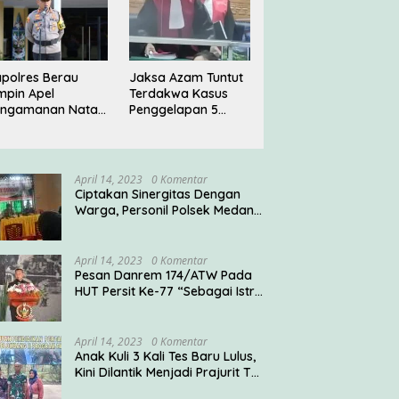
polres Berau
Jaksa Azam Tuntut
mpin Apel
Terdakwa Kasus
engamanan Natal
Penggelapan 5
023
Tahun Penjara di PN
Jakarta Barat
April 14, 2023
0 Komentar
Ciptakan Sinergitas Dengan
Warga, Personil Polsek Medan
Timur Sambangi Warga
April 14, 2023
0 Komentar
Pesan Danrem 174/ATW Pada
HUT Persit Ke-77 “Sebagai Istri
Seorang Prajurit TNI
Diharuskan Mampu
Mengemban Peran Multi
April 14, 2023
0 Komentar
Ganda”
Anak Kuli 3 Kali Tes Baru Lulus,
Kini Dilantik Menjadi Prajurit TNI
AD Oleh Pangdam V/Brawijaya