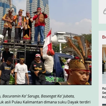
B
Ro
Se
no, Bacuramin Ka’ Saruga, Basengat Ka’ Jubata,
Ka
 asli Pulau Kalimantan dimana suku Dayak terdiri