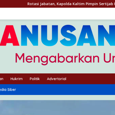
atan, Kapolda Kaltim Pimpin Sertijab Para Pejabat Utama Dan P
an
Hukrim
Politik
Advertorial
dia Siber