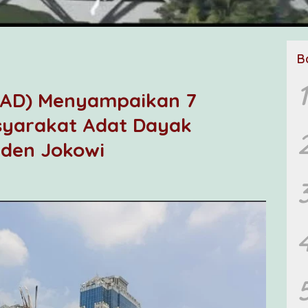
B
1
DAD) Menyampaikan 7
syarakat Adat Dayak
iden Jokowi