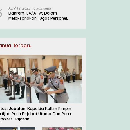
Pesantren
6
April 12, 2023
0 Komentar
Danrem 174/ATW: Dalam
Melaksanakan Tugas Personel
Satgas Harus Menjadi Prajurit Anim
Ti Waninggap
anua Terbaru
tasi Jabatan, Kapolda Kaltim Pimpin
rtijab Para Pejabat Utama Dan Para
polres Jajaran