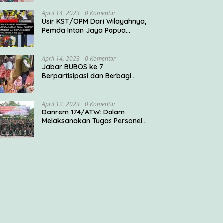
April 14, 2023
0 Komentar
Usir KST/OPM Dari Wilayahnya,
Pemda Intan Jaya Papua
Ucapkan Terima Kasih ke TNI
April 14, 2023
0 Komentar
Jabar BUBOS ke 7
Berpartisipasi dan Berbagi
Rantang Keren ke Pondok
Pesantren
April 12, 2023
0 Komentar
Danrem 174/ATW: Dalam
Melaksanakan Tugas Personel
Satgas Harus Menjadi Prajurit
Anim Ti Waninggap