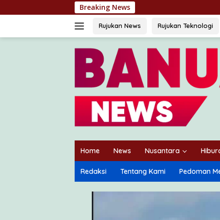
Langsung
Breaking News
Rotasi Jab
ke
konten
Rujukan News
Rujukan Teknologi
Home
News
Nusantara
Hibur
Redaksi
Tentang Kami
Pedoman Me