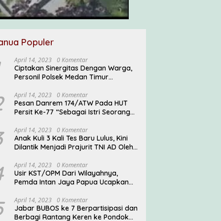
anua Populer
April 14, 2023
0 Komentar
Ciptakan Sinergitas Dengan Warga,
Personil Polsek Medan Timur
Sambangi Warga
2
April 14, 2023
0 Komentar
Pesan Danrem 174/ATW Pada HUT
Persit Ke-77 “Sebagai Istri Seorang
Prajurit TNI Diharuskan Mampu
Mengemban Peran Multi Ganda”
3
April 14, 2023
0 Komentar
Anak Kuli 3 Kali Tes Baru Lulus, Kini
Dilantik Menjadi Prajurit TNI AD Oleh
Pangdam V/Brawijaya
4
April 14, 2023
0 Komentar
Usir KST/OPM Dari Wilayahnya,
Pemda Intan Jaya Papua Ucapkan
Terima Kasih ke TNI
5
April 14, 2023
0 Komentar
Jabar BUBOS ke 7 Berpartisipasi dan
Berbagi Rantang Keren ke Pondok