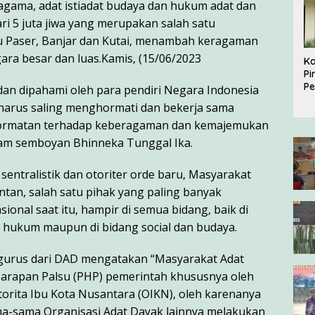
agama, adat istiadat budaya dan hukum adat dan
ri 5 juta jiwa yang merupakan salah satu
 Paser, Banjar dan Kutai, menambah keragaman
ra besar dan luas.Kamis, (15/06/2023
Ka
Pi
P
 dan dipahami oleh para pendiri Negara Indonesia
2
 harus saling menghormati dan bekerja sama
hormatan terhadap keberagaman dan kemajemukan
dalam semboyan Bhinneka Tunggal Ika.
 sentralistik dan otoriter orde baru, Masyarakat
ntan, salah satu pihak yang paling banyak
ional saat itu, hampir di semua bidang, baik di
, hukum maupun di bidang social dan budaya.
engurus dari DAD mengatakan “Masyarakat Adat
arapan Palsu (PHP) pemerintah khususnya oleh
rita Ibu Kota Nusantara (OIKN), oleh karenanya
ma-sama Organisasi Adat Dayak lainnya melakukan