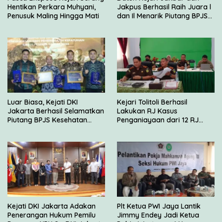
Hentikan Perkara Muhyani,
Jakpus Berhasil Raih Juara l
Penusuk Maling Hingga Mati
dan Il Menarik Piutang BPJS
Kesehatan
Luar Biasa, Kejati DKI
Kejari Tolitoli Berhasil
Jakarta Berhasil Selamatkan
Lakukan RJ Kasus
Piutang BPJS Kesehatan
Penganiayaan dari 12 RJ
Sebesar Rp 2,5 Miliar
yang Disetujui JAM Pidum
Kejati DKI Jakarta Adakan
Plt Ketua PWI Jaya Lantik
Penerangan Hukum Pemilu
Jimmy Endey Jadi Ketua