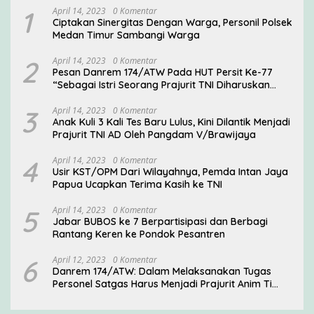
1
April 14, 2023
0 Komentar
Ciptakan Sinergitas Dengan Warga, Personil Polsek
Medan Timur Sambangi Warga
2
April 14, 2023
0 Komentar
Pesan Danrem 174/ATW Pada HUT Persit Ke-77
“Sebagai Istri Seorang Prajurit TNI Diharuskan
Mampu Mengemban Peran Multi Ganda”
3
April 14, 2023
0 Komentar
Anak Kuli 3 Kali Tes Baru Lulus, Kini Dilantik Menjadi
Prajurit TNI AD Oleh Pangdam V/Brawijaya
4
April 14, 2023
0 Komentar
Usir KST/OPM Dari Wilayahnya, Pemda Intan Jaya
Papua Ucapkan Terima Kasih ke TNI
5
April 14, 2023
0 Komentar
Jabar BUBOS ke 7 Berpartisipasi dan Berbagi
Rantang Keren ke Pondok Pesantren
6
April 12, 2023
0 Komentar
Danrem 174/ATW: Dalam Melaksanakan Tugas
Personel Satgas Harus Menjadi Prajurit Anim Ti
Waninggap