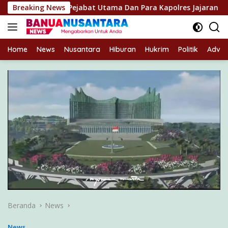
Langsung
Para Pejabat Utama Dan Para Kapolres Jajaran
Breaking News
Kapolres
ke
konten
Home
News
Nusantara
Hiburan
Hukrim
Politik
Advert
Beranda
News
News