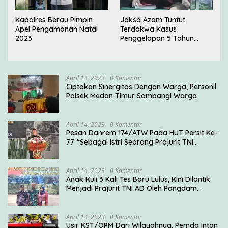
Kapolres Berau Pimpin
Jaksa Azam Tuntut
Apel Pengamanan Natal
Terdakwa Kasus
2023
Penggelapan 5 Tahun
Penjara di PN Jakarta
Barat
April 14, 2023
0 Komentar
Ciptakan Sinergitas Dengan Warga, Personil
Polsek Medan Timur Sambangi Warga
April 14, 2023
0 Komentar
Pesan Danrem 174/ATW Pada HUT Persit Ke-
77 “Sebagai Istri Seorang Prajurit TNI
Diharuskan Mampu Mengemban Peran Multi
Ganda”
April 14, 2023
0 Komentar
Anak Kuli 3 Kali Tes Baru Lulus, Kini Dilantik
Menjadi Prajurit TNI AD Oleh Pangdam
V/Brawijaya
April 14, 2023
0 Komentar
Usir KST/OPM Dari Wilayahnya, Pemda Intan