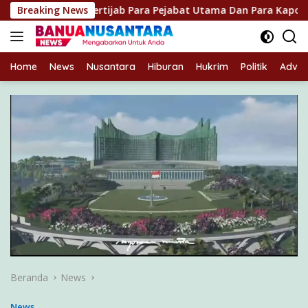
Langsung
pin Sertijab Para Pejabat Utama Dan Para Kapolres Jajaran
Breaking News
ke
konten
Home
News
Nusantara
Hiburan
Hukrim
Politik
Advert
Beranda
News
News