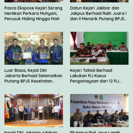
Pasca Ekspose Kejari Serang
Datun Kejari Jakbar dan
Hentikan Perkara Muhyani,
Jakpus Berhasil Raih Juara l
Penusuk Maling Hingga Mati
dan Il Menarik Piutang BPJS
Kesehatan
Luar Biasa, Kejati DKI
Kejari Tolitoli Berhasil
Jakarta Berhasil Selamatkan
Lakukan RJ Kasus
Piutang BPJS Kesehatan
Penganiayaan dari 12 RJ
Sebesar Rp 2,5 Miliar
yang Disetujui JAM Pidum
Kejati DKI Jakarta Adakan
Plt Ketua PWI Jaya Lantik