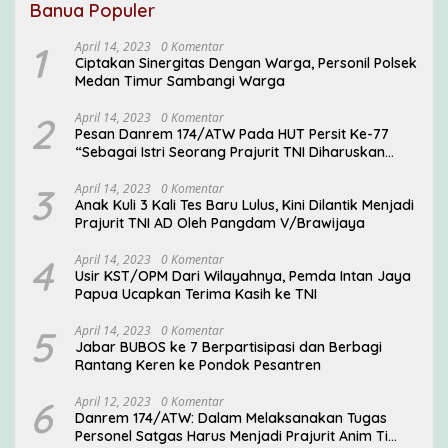
Banua Populer
1
April 14, 2023
0 Komentar
Ciptakan Sinergitas Dengan Warga, Personil Polsek
Medan Timur Sambangi Warga
2
April 14, 2023
0 Komentar
Pesan Danrem 174/ATW Pada HUT Persit Ke-77
“Sebagai Istri Seorang Prajurit TNI Diharuskan
Mampu Mengemban Peran Multi Ganda”
3
April 14, 2023
0 Komentar
Anak Kuli 3 Kali Tes Baru Lulus, Kini Dilantik Menjadi
Prajurit TNI AD Oleh Pangdam V/Brawijaya
4
April 14, 2023
0 Komentar
Usir KST/OPM Dari Wilayahnya, Pemda Intan Jaya
Papua Ucapkan Terima Kasih ke TNI
5
April 14, 2023
0 Komentar
Jabar BUBOS ke 7 Berpartisipasi dan Berbagi
Rantang Keren ke Pondok Pesantren
6
April 12, 2023
0 Komentar
Danrem 174/ATW: Dalam Melaksanakan Tugas
Personel Satgas Harus Menjadi Prajurit Anim Ti