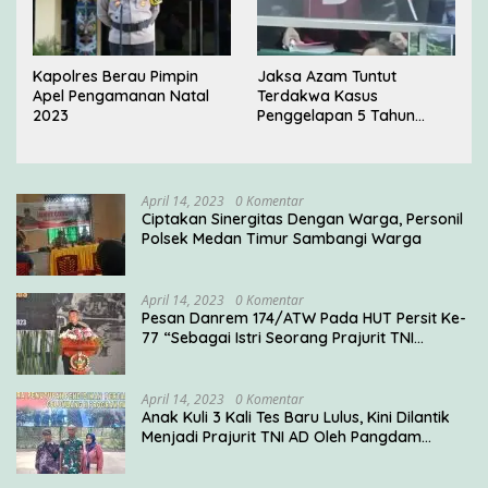
Kapolres Berau Pimpin
Jaksa Azam Tuntut
Apel Pengamanan Natal
Terdakwa Kasus
2023
Penggelapan 5 Tahun
Penjara di PN Jakarta
Barat
April 14, 2023
0 Komentar
Ciptakan Sinergitas Dengan Warga, Personil
Polsek Medan Timur Sambangi Warga
April 14, 2023
0 Komentar
Pesan Danrem 174/ATW Pada HUT Persit Ke-
77 “Sebagai Istri Seorang Prajurit TNI
Diharuskan Mampu Mengemban Peran Multi
Ganda”
April 14, 2023
0 Komentar
Anak Kuli 3 Kali Tes Baru Lulus, Kini Dilantik
Menjadi Prajurit TNI AD Oleh Pangdam
V/Brawijaya