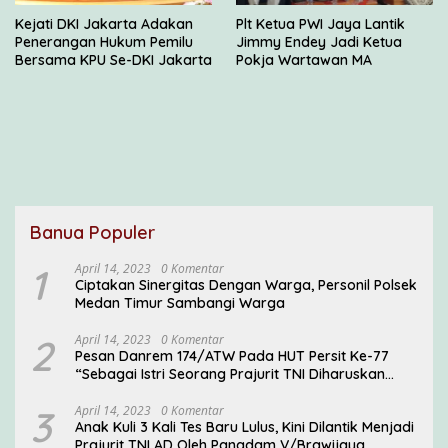
Kejati DKI Jakarta Adakan
Plt Ketua PWI Jaya Lantik
Penerangan Hukum Pemilu
Jimmy Endey Jadi Ketua
Bersama KPU Se-DKI Jakarta
Pokja Wartawan MA
Banua Populer
1
April 14, 2023
0 Komentar
Ciptakan Sinergitas Dengan Warga, Personil Polsek
Medan Timur Sambangi Warga
2
April 14, 2023
0 Komentar
Pesan Danrem 174/ATW Pada HUT Persit Ke-77
“Sebagai Istri Seorang Prajurit TNI Diharuskan
Mampu Mengemban Peran Multi Ganda”
3
April 14, 2023
0 Komentar
Anak Kuli 3 Kali Tes Baru Lulus, Kini Dilantik Menjadi
Prajurit TNI AD Oleh Pangdam V/Brawijaya