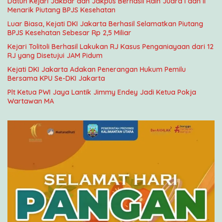
Datun Kejari Jakbar dan Jakpus Berhasil Raih Juara l dan Il
Menarik Piutang BPJS Kesehatan
Luar Biasa, Kejati DKI Jakarta Berhasil Selamatkan Piutang
BPJS Kesehatan Sebesar Rp 2,5 Miliar
Kejari Tolitoli Berhasil Lakukan RJ Kasus Penganiayaan dari 12
RJ yang Disetujui JAM Pidum
Kejati DKI Jakarta Adakan Penerangan Hukum Pemilu
Bersama KPU Se-DKI Jakarta
Plt Ketua PWI Jaya Lantik Jimmy Endey Jadi Ketua Pokja
Wartawan MA