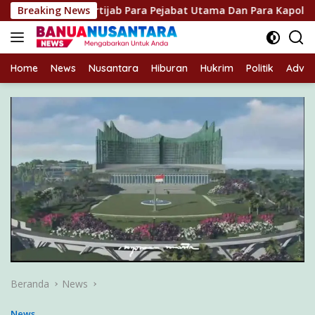
Langsung
pin Sertijab Para Pejabat Utama Dan Para Kapolres Jajaran
Breaking News
ke
konten
Home
News
Nusantara
Hiburan
Hukrim
Politik
Advert
Beranda
News
News