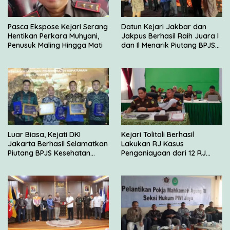
Pasca Ekspose Kejari Serang
Datun Kejari Jakbar dan
Hentikan Perkara Muhyani,
Jakpus Berhasil Raih Juara l
Penusuk Maling Hingga Mati
dan Il Menarik Piutang BPJS
Kesehatan
Luar Biasa, Kejati DKI
Kejari Tolitoli Berhasil
Jakarta Berhasil Selamatkan
Lakukan RJ Kasus
Piutang BPJS Kesehatan
Penganiayaan dari 12 RJ
Sebesar Rp 2,5 Miliar
yang Disetujui JAM Pidum