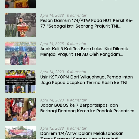
April 14, 2023
0 Komentar
Pesan Danrem 174/ATW Pada HUT Persit Ke-
77 “Sebagai Istri Seorang Prajurit TNI
Diharuskan Mampu Mengemban Peran Multi
Ganda”
April 14, 2023
0 Komentar
Anak Kuli 3 Kali Tes Baru Lulus, Kini Dilantik
Menjadi Prajurit TNI AD Oleh Pangdam
V/Brawijaya
April 14, 2023
0 Komentar
Usir KST/OPM Dari Wilayahnya, Pemda Intan
Jaya Papua Ucapkan Terima Kasih ke TNI
April 14, 2023
0 Komentar
Jabar BUBOS ke 7 Berpartisipasi dan
Berbagi Rantang Keren ke Pondok Pesantren
April 12, 2023
0 Komentar
Danrem 174/ATW: Dalam Melaksanakan