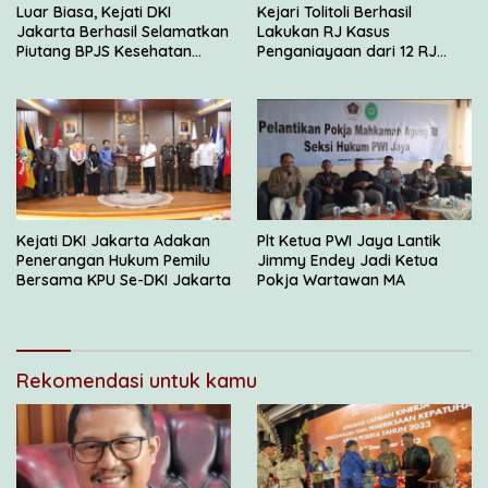
Luar Biasa, Kejati DKI
Kejari Tolitoli Berhasil
Jakarta Berhasil Selamatkan
Lakukan RJ Kasus
Piutang BPJS Kesehatan
Penganiayaan dari 12 RJ
Sebesar Rp 2,5 Miliar
yang Disetujui JAM Pidum
Kejati DKI Jakarta Adakan
Plt Ketua PWI Jaya Lantik
Penerangan Hukum Pemilu
Jimmy Endey Jadi Ketua
Bersama KPU Se-DKI Jakarta
Pokja Wartawan MA
Rekomendasi untuk kamu